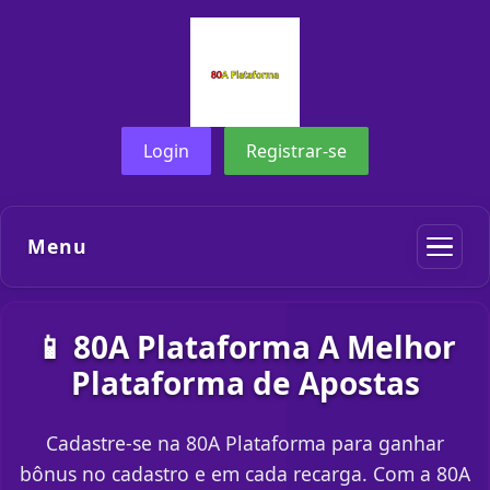
Login
Registrar-se
Menu
📱 80A Plataforma A Melhor
Plataforma de Apostas
Cadastre-se na 80A Plataforma para ganhar
bônus no cadastro e em cada recarga. Com a 80A