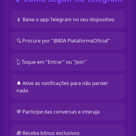
📱 Baixe o app Telegram no seu dispositivo
🔍 Procure por "@80A PlataformaOficial"
👆 Toque em "Entrar" ou "Join"
🔔 Ative as notificações para não perder
nada
💬 Participe das conversas e interaja
🎁 Receba bônus exclusivos