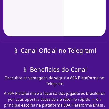
📱 Canal Oficial no Telegram!
📱 Benefícios do Canal
Descubra as vantagens de seguir a 80A Plataforma no
Telegram
A 80A Plataforma é a favorita dos jogadores brasileiros
por suas apostas acessíveis e retorno rápido — é a
principal escolha na plataforma 80A Plataforma Brasil .