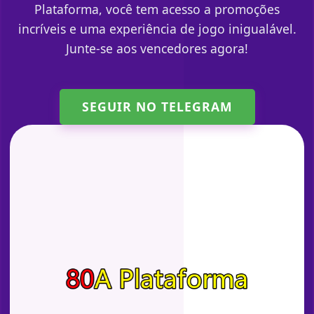
Plataforma, você tem acesso a promoções
incríveis e uma experiência de jogo inigualável.
Junte-se aos vencedores agora!
SEGUIR NO TELEGRAM