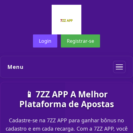
Login
Registrar-se
Menu
📱 7ZZ APP A Melhor
Plataforma de Apostas
Cadastre-se na 7ZZ APP para ganhar bônus no
cadastro e em cada recarga. Com a 7ZZ APP, você