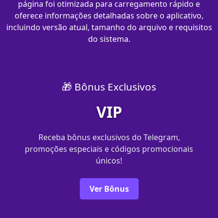
página foi otimizada para carregamento rápido e
oferece informações detalhadas sobre o aplicativo,
incluindo versão atual, tamanho do arquivo e requisitos
do sistema.
🎁 Bônus Exclusivos
VIP
Receba bônus exclusivos do Telegram,
promoções especiais e códigos promocionais
únicos!
Ver Bônus