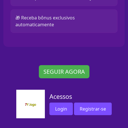
🎁 Receba bônus exclusivos
automaticamente
SEGUIR AGORA
Acessos
Login
Registrar-se