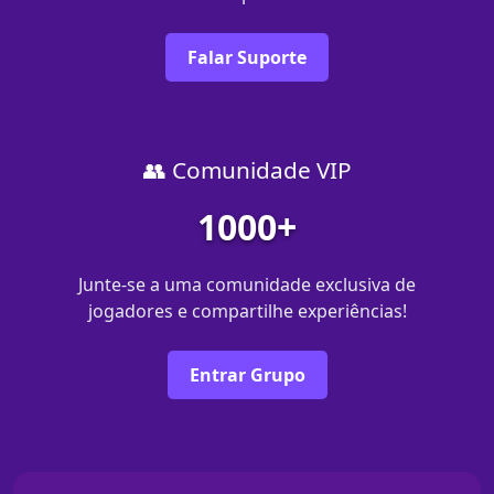
Falar Suporte
👥 Comunidade VIP
1000+
Junte-se a uma comunidade exclusiva de
jogadores e compartilhe experiências!
Entrar Grupo