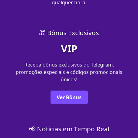
qualquer hora.
🎁 Bônus Exclusivos
VIP
Receba bônus exclusivos do Telegram,
promoções especiais e códigos promocionais
únicos!
Ver Bônus
📢 Notícias em Tempo Real