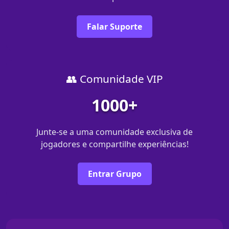
Falar Suporte
👥 Comunidade VIP
1000+
Junte-se a uma comunidade exclusiva de
jogadores e compartilhe experiências!
Entrar Grupo