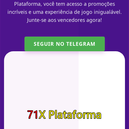
Plataforma, você tem acesso a promoções
incríveis e uma experiência de jogo inigualável.
Junte-se aos vencedores agora!
SEGUIR NO TELEGRAM