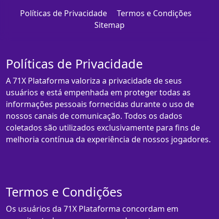
Políticas de Privacidade
Termos e Condições
Sitemap
Políticas de Privacidade
A 71X Plataforma valoriza a privacidade de seus
usuários e está empenhada em proteger todas as
informações pessoais fornecidas durante o uso de
nossos canais de comunicação. Todos os dados
coletados são utilizados exclusivamente para fins de
melhoria contínua da experiência de nossos jogadores.
Termos e Condições
Os usuários da 71X Plataforma concordam em