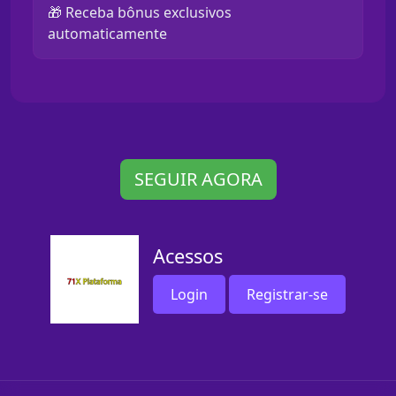
🎁 Receba bônus exclusivos
automaticamente
SEGUIR AGORA
Acessos
Login
Registrar-se