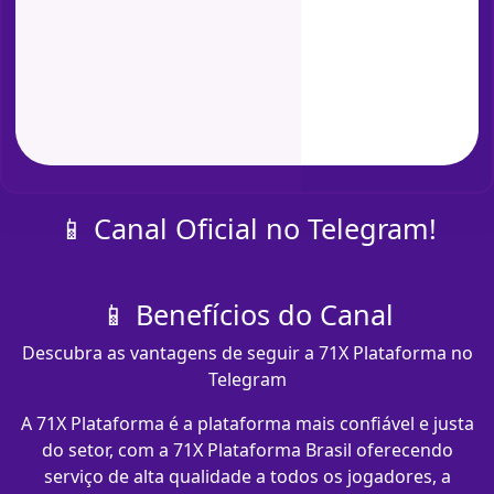
📱 Canal Oficial no Telegram!
📱 Benefícios do Canal
Descubra as vantagens de seguir a 71X Plataforma no
Telegram
A 71X Plataforma é a plataforma mais confiável e justa
do setor, com a 71X Plataforma Brasil oferecendo
serviço de alta qualidade a todos os jogadores, a