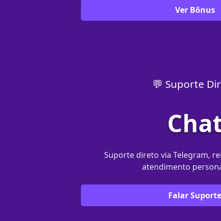
Ver Bônus
💬 Suporte Di
Cha
Suporte direto via Telegram, r
atendimento persona
Falar Suport