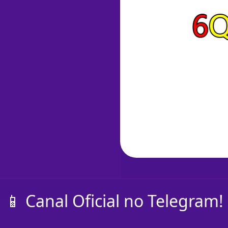
📱 Canal Oficial no Telegram!