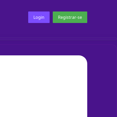
Login
Registrar-se