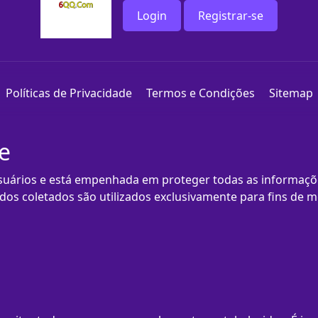
Login
Registrar-se
Políticas de Privacidade
Termos e Condições
Sitemap
de
usuários e está empenhada em proteger todas as informaçõ
os coletados são utilizados exclusivamente para fins de m