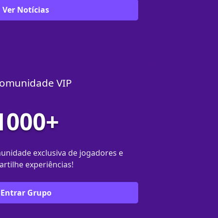
Ver Notícias
Comunidade VIP
1000+
unidade exclusiva de jogadores e
rtilhe experiências!
Entrar Grupo