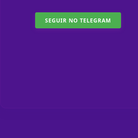
SEGUIR NO TELEGRAM