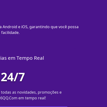
ra Android e iOS, garantindo que você possa
facilidade.
cias em Tempo Real
24/7
e todas as novidades, promoções e
 6QQ.Com em tempo real!