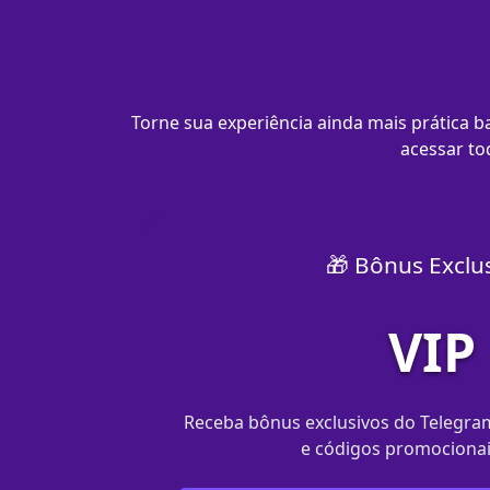
Torne sua experiência ainda mais prática b
acessar to
🎁 Bônus Exclu
VIP
Receba bônus exclusivos do Telegra
e códigos promocionai