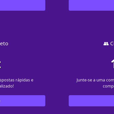
reto
👥 
t
espostas rápidas e
Junte-se a uma com
lizado!
compa
e