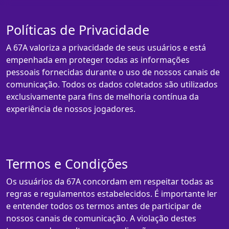
Políticas de Privacidade
A 67A valoriza a privacidade de seus usuários e está
empenhada em proteger todas as informações
pessoais fornecidas durante o uso de nossos canais de
comunicação. Todos os dados coletados são utilizados
exclusivamente para fins de melhoria contínua da
experiência de nossos jogadores.
Termos e Condições
Os usuários da 67A concordam em respeitar todas as
regras e regulamentos estabelecidos. É importante ler
e entender todos os termos antes de participar de
nossos canais de comunicação. A violação destes