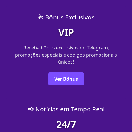
🎁 Bônus Exclusivos
VIP
Receba bônus exclusivos do Telegram,
promoções especiais e códigos promocionais
únicos!
Ver Bônus
📢 Notícias em Tempo Real
24/7