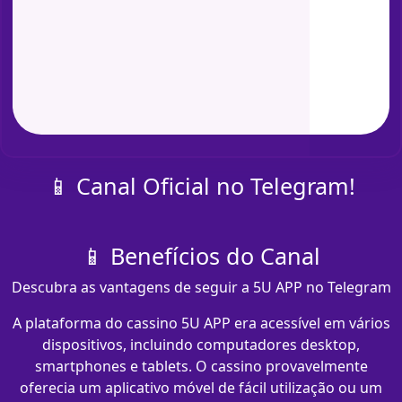
📱 Canal Oficial no Telegram!
📱 Benefícios do Canal
Descubra as vantagens de seguir a 5U APP no Telegram
A plataforma do cassino 5U APP era acessível em vários
dispositivos, incluindo computadores desktop,
smartphones e tablets. O cassino provavelmente
oferecia um aplicativo móvel de fácil utilização ou um