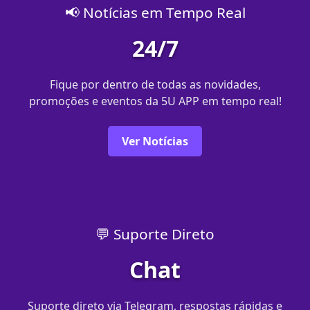
📢 Notícias em Tempo Real
24/7
Fique por dentro de todas as novidades,
promoções e eventos da 5U APP em tempo real!
Ver Notícias
💬 Suporte Direto
Chat
Suporte direto via Telegram, respostas rápidas e