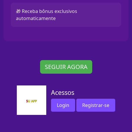
🎁 Receba bônus exclusivos
automaticamente
SEGUIR AGORA
Acessos
Login
Registrar-se