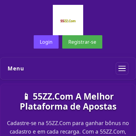
Login
Registrar-se
Menu
📱 55ZZ.Com A Melhor
Plataforma de Apostas
Cadastre-se na 55ZZ.Com para ganhar bônus no
cadastro e em cada recarga. Com a 55ZZ.Com,