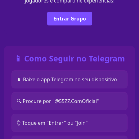
jogadores e compartilhe experiências!
Entrar Grupo
📱 Como Seguir no Telegram
📱 Baixe o app Telegram no seu dispositivo
🔍 Procure por "@55ZZ.ComOficial"
👆 Toque em "Entrar" ou "Join"