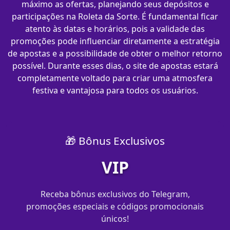
máximo as ofertas, planejando seus depósitos e
participações na Roleta da Sorte. É fundamental ficar
atento às datas e horários, pois a validade das
promoções pode influenciar diretamente a estratégia
de apostas e a possibilidade de obter o melhor retorno
possível. Durante esses dias, o site de apostas estará
completamente voltado para criar uma atmosfera
festiva e vantajosa para todos os usuários.
🎁 Bônus Exclusivos
VIP
Receba bônus exclusivos do Telegram,
promoções especiais e códigos promocionais
únicos!