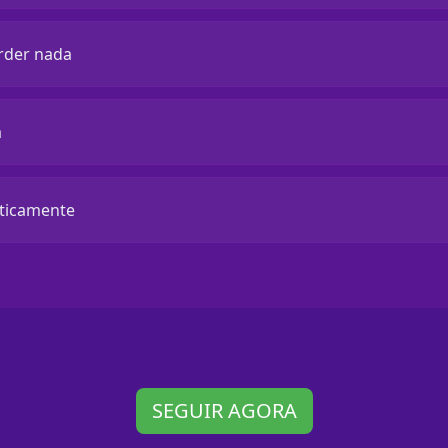
erder nada
a
aticamente
SEGUIR AGORA