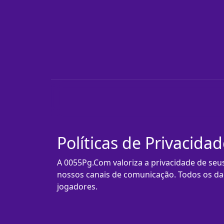
Políticas de Privacida
A 0055Pg.Com valoriza a privacidade de se
nossos canais de comunicação. Todos os dad
jogadores.