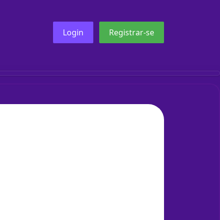
Login
Registrar-se