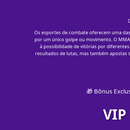
Os esportes de combate oferecem uma das 
por um único golpe ou movimento. O MMA (M
à possibilidade de vitórias por diferent
resultados de lutas, mas também apostas s
🎁 Bônus Exclu
VIP