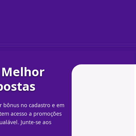
 Melhor
postas
r bônus no cadastro e em
 tem acesso a promoções
ualável. Junte-se aos