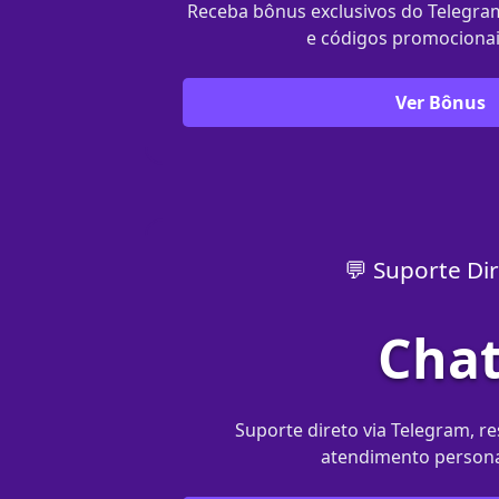
Receba bônus exclusivos do Telegra
e códigos promocionai
Ver Bônus
💬 Suporte Di
Cha
Suporte direto via Telegram, r
atendimento persona