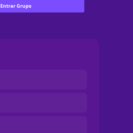
Entrar Grupo