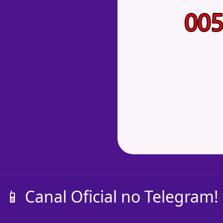
📱 Canal Oficial no Telegram!