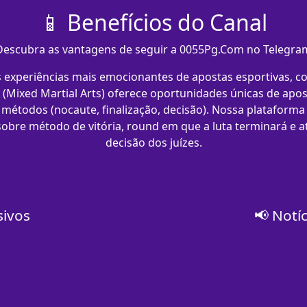
📱 Benefícios do Canal
Descubra as vantagens de seguir a 0055Pg.Com no Telegra
experiências mais emocionantes de apostas esportivas, 
ixed Martial Arts) oferece oportunidades únicas de apostas
es métodos (nocaute, finalização, decisão). Nossa platafor
obre método de vitória, round em que a luta terminará e at
decisão dos juízes.
sivos
📢 Notí